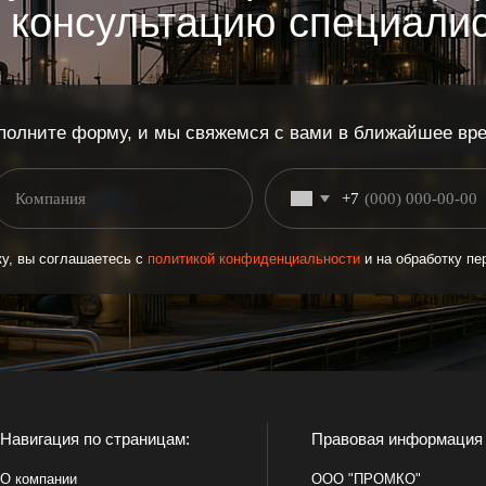
оглашаетесь с
политикой конфиденциальности
и на обработку персональных данн
ия по страницам:
Правовая информация
нии
ООО "ПРОМКО"
ОГРН: 1157746311051
и оборудования
ИНН: 7733229154
льный импорт
КПП: 775101001
ы
Политика конфиденциальности