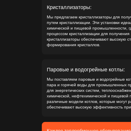
процессом кристаллизации для получения высококачестве
кристаллизаторы обеспечивают высокую степень очистки и
формирования кристаллов.
Паровые и водогрейные котлы:
Мы поставляем паровые и водогрейные котлы, предназнач
пара и горячей воды для промышленных процессов. Эти к
для энергетических систем, теплооснабжения и горячего в
химической, нефтехимической и пищевой промышленност
различные модели котлов, которые могут работать на разл
обеспечивают высокую эффективность при минимальных за
Каждое теплообменное оборудование, которое мы
поставляем, соответствует строгим стандартам
безопасности и эффективности, что гарантирует
долговечность и бесперебойную работу в самых
сложных эксплуатационных условиях.
Мы обеспечиваем полное техническое сопровождение, включая
проектирование, поставку, установку и сервисное обслуживание
чтобы гарантировать надежную работу вашего оборудования на
протяжении всего срока эксплуатации.