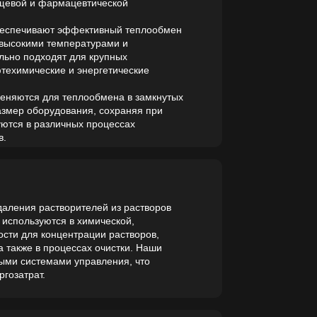
ературами и
ля крупных
 энергетические
лообмена в замкнутых
ния, сохраняя при
ых процессах
ителей из растворов
 химической,
рации растворов,
ссах очистки. Наши
правления, что
еществ из растворов
для фармацевтической,
чное управление