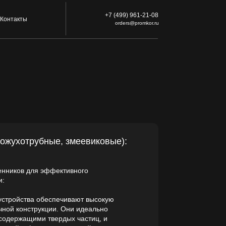
+7 (499) 961-21-08
orders@promkor.ru
е, змеевиковые):
ективного
печивают высокую
и. Они идеально
ердых частиц, и
евтической
ективный теплообмен