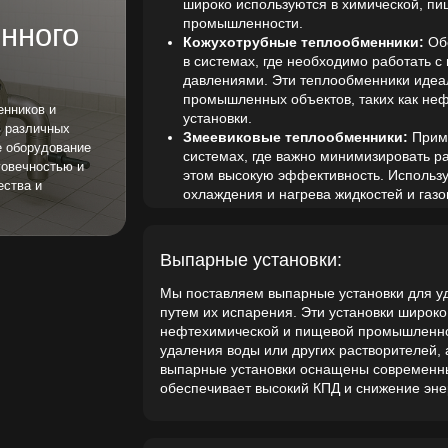
в системах, где необходимо работать с высокими темп
давлениями. Эти теплообменники идеально подходят д
промышленных объектов, таких как нефтехимические и
и
установки.
ных
Змеевиковые теплообменники:
Применяются для теп
ование
системах, где важно минимизировать размер оборудова
тью и
этом высокую эффективность. Используются в различн
охлаждения и нагрева жидкостей и газов.
Выпарные установки:
Мы поставляем выпарные установки для удаления раствор
путем их испарения. Эти установки широко используются в
нефтехимической и пищевой промышленности для концент
удаления воды или других растворителей, а также в проце
выпарные установки оснащены современными системами у
обеспечивает высокий КПД и снижение энергозатрат.
Кристаллизаторы:
Мы предлагаем кристаллизаторы для получения твердых в
путем кристаллизации. Эти установки идеально подходят 
химической и пищевой промышленности, где требуется то