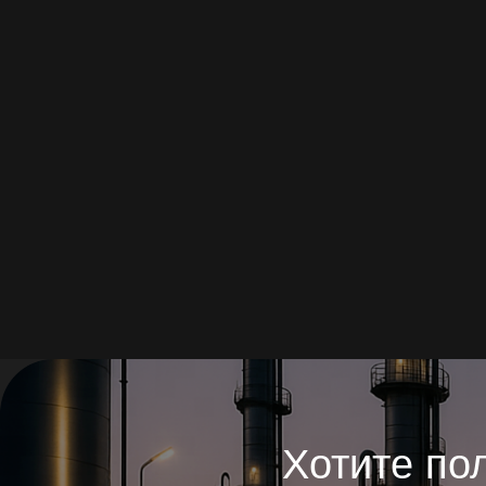
Хотите полу
или к
Заполнит