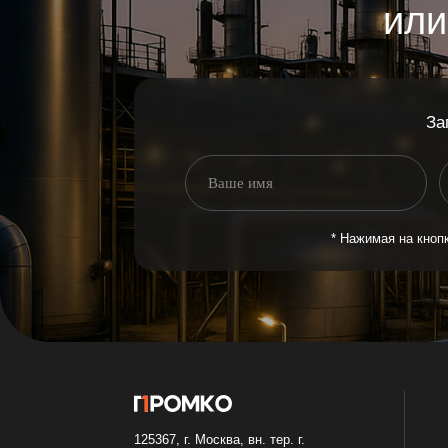
* Нажимая на кнопку, вы с
Навигац
125367, г. Москва, вн. тер. г.
О компа
муниципальный округ Коммунарка, п.
Услуги
Коммунарка, ул. Потаповская роща,
д.18, к. 2, помещ. 1/П
Поставк
Паралле
Нужна консультация
Контакт