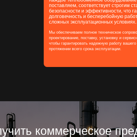
чить коммерческое предлож
онсультацию специалиста?
е форму, и мы свяжемся с вами в ближайшее время
+7