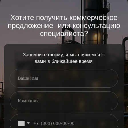
125367, г. Москва, вн. тер. г. муниципальный округ
Коммунарка, п. Коммунарка, ул. Потаповская роща,
д.18, к. 2, помещ. 1/П
Нужна консультация
Навигация по страницам:
О компании
Параллельный импорт
Услуги
Поставки оборудования
Контакты
Правовая информация
ООО "ПРОМКО"
ИНН: 7733229154