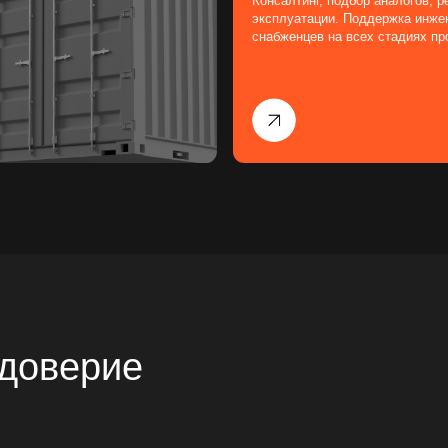
верие
ая экспертиза
Прямые контракты
Импор
рактическим опытом
Работаем напрямую с заводами-
Подбира
шения, соответствующие
изготовителями — без
зарубеж
нным требованиям.
посредников и скрытых наценок.
качества