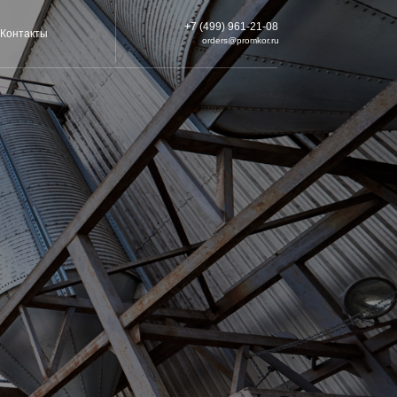
+7 (499) 961-21-08
orders@promkor.ru