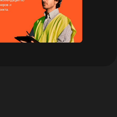
тозамещение
ем отечественные аналоги
ного оборудования без потери
 и производительности.