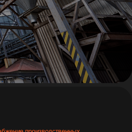
роизводственных
шения под