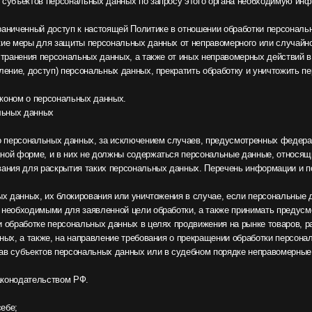
нных
льных данных, за исключением случаев, предусмотренных федеральными законами.
е, и в них не должны содержаться персональные данные, относящиеся к другим суб
 раскрытия таких персональных данных. Перечень информации и порядок ее получен
х, их блокирования или уничтожения в случае, если персональные данные являются
мыми для заявленной цели обработки, а также принимать предусмотренные законом 
е персональных данных в целях продвижения на рынке товаров, работ и услуг;
кже, на направление требования о прекращении обработки персональных данных;
тов персональных данных или в судебном порядке неправомерные действия или без
ельством РФ.
 своих персональных данных.
ебе, либо сведения о другом субъекте персональных данных без согласия последнего
нной и справедливой основе.
нием конкретных, заранее определенных и законных целей. Не допускается обработк
рсональные данные, обработка которых осуществляется в целях, несовместимых меж
е отвечают целям их обработки.
ых соответствуют заявленным целям обработки. Не допускается избыточность обра