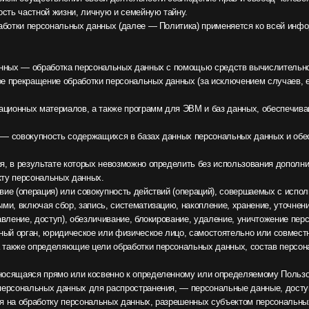
обработка персональных данных с помощью средств вычислительной техники.
щение обработки персональных данных (за исключением случаев, если обработка не
 материалов, а также программ для ЭВМ и баз данных, обеспечивающих их доступнос
упность содержащихся в базах данных персональных данных и обеспечивающих их 
ультате которых невозможно определить без использования дополнительной информ
нальных данных.
ация) или совокупность действий (операций), совершаемых с использованием средств
ая сбор, запись, систематизацию, накопление, хранение, уточнение (обновление, из
доступ), обезличивание, блокирование, удаление, уничтожение персональных данных.
н, юридическое или физическое лицо, самостоятельно или совместно с другими лица
ределяющие цели обработки персональных данных, состав персональных данных, п
прямо или косвенно к определенному или определяемому Пользователю веб-сайта htt
ных данных для распространения, — персональные данные, доступ неограниченного 
аботку персональных данных, разрешенных субъектом персональных данных для расп
ерсональные данные, разрешенные для распространения).
or.ru.
равленные на раскрытие персональных данных определенному лицу или определенном
ия, направленные на раскрытие персональных данных неопределенному кругу лиц (п
го круга лиц, в том числе обнародование персональных данных в средствах массов