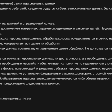
ость персональных данных, их достаточность, а в необходимых случаях и актуально
димые меры и/или обеспечивает их принятие по удалению или уточнению неполных и
 позволяющей определить субъекта персональных данных, не дольше, чем этого тре
ых не установлен федеральным законом, договором, стороной которого, выгодоприо
аемые персональные данные уничтожаются либо обезличиваются по достижении целе
смотрено федеральным законом.
онных писем
сия субъекта персональных данных на обработку его персональных данных.
ения целей, предусмотренных международным договором Российской Федерации или
ратора функций, полномочий и обязанностей.
вления правосудия, исполнения судебного акта, акта другого органа или должностн
б исполнительном производстве.
ния договора, стороной которого либо выгодоприобретателем или поручителем по ко