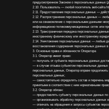
информационно-телекоммуникационных сетях или предоставле
2.13. Трансграничная передача персональных данных — перед
иностранному физическому или иностранному юридическому 
2.14. Уничтожение персональных данных — любые действия, 
восстановления содержания персональных данных в информа
3. Основные права и обязанности Оператора
3.1. Оператор имеет право:
— получать от субъекта персональных данных достоверные 
— в случае отзыва субъектом персональных данных согласия 
персональных данных, Оператор вправе продолжить обработку
персональных данных;
— самостоятельно определять состав и перечень мер, необх
принятыми в соответствии с ним нормативными правовыми ак
3.2. Оператор обязан:
— предоставлять субъекту персональных данных по его прос
— организовывать обработку персональных данных в порядке
— отвечать на обращения и запросы субъектов персональных 
— сообщать в уполномоченный орган по защите прав субъекто
запроса;
— публиковать или иным образом обеспечивать неограниченны
— принимать правовые, организационные и технические меры 
блокирования, копирования, предоставления, распространени
— прекратить передачу (распространение, предоставление, до
предусмотренных Законом о персональных данных;
— исполнять иные обязанности, предусмотренные Законом о 