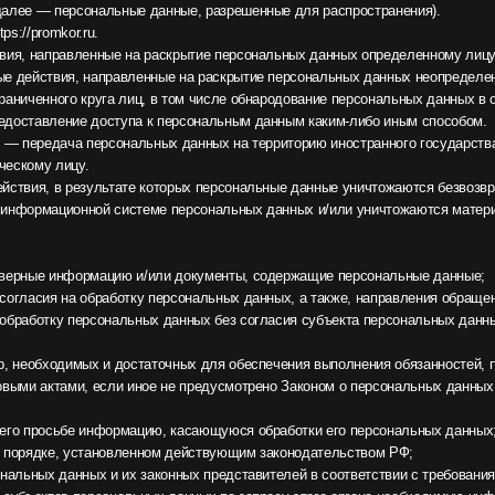
ние доступа к персональным данным каким-либо иным способом.
ача персональных данных на территорию иностранного государства органу власти ин
лицу.
в результате которых персональные данные уничтожаются безвозвратно с невозможн
ционной системе персональных данных и/или уничтожаются материальные носители
информацию и/или документы, содержащие персональные данные;
на обработку персональных данных, а также, направления обращения с требованием
 персональных данных без согласия субъекта персональных данных при наличии осн
одимых и достаточных для обеспечения выполнения обязанностей, предусмотренных 
тами, если иное не предусмотрено Законом о персональных данных или другими фед
ьбе информацию, касающуюся обработки его персональных данных;
, установленном действующим законодательством РФ;
данных и их законных представителей в соответствии с требованиями Закона о перс
в персональных данных по запросу этого органа необходимую информацию в течение
й доступ к настоящей Политике в отношении обработки персональных данных;
для защиты персональных данных от неправомерного или случайного доступа к ним, 
я персональных данных, а также от иных неправомерных действий в отношении персо
ступ) персональных данных, прекратить обработку и уничтожить персональные данны
персональных данных.