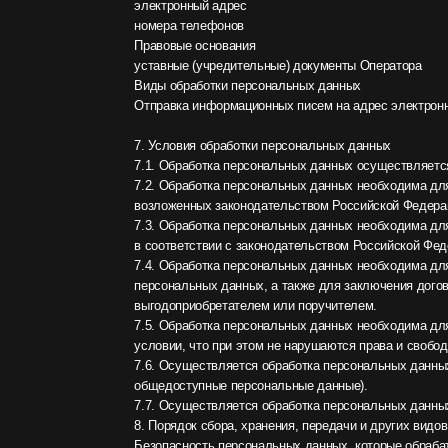
персональных данных, а также для заключения договора по и
выгодоприобретателем или поручителем.
7.5. Обработка персональных данных необходима для осущест
условии, что при этом не нарушаются права и свободы субъе
7.6. Осуществляется обработка персональных данных, доступ
общедоступные персональные данные).
7.7. Осуществляется обработка персональных данных, подле
8. Порядок сбора, хранения, передачи и других видов обрабо
Безопасность персональных данных, которые обрабатываются 
выполнения в полном объеме требований действующего закон
8.1. Оператор обеспечивает сохранность персональных данн
8.2. Персональные данные Пользователя никогда, ни при как
законодательства либо в случае, если субъектом персональн
правовому договору.
8.3. В случае выявления неточностей в персональных данных
электронной почты Оператора orders@promkor.ru с пометкой 
8.4. Срок обработки персональных данных определяется дост
действующим законодательством.
Пользователь может в любой момент отозвать свое согласие 
адрес Оператора orders@promkor.ru с пометкой «Отзыв соглас
8.5. Вся информация, которая собирается сторонними сервиса
указанными лицами (Операторами) в соответствии с их Польз
документами. Оператор не несет ответственность за действия 
8.6. Установленные субъектом персональных данных запреты н
персональных данных, разрешенных для распространения, не 