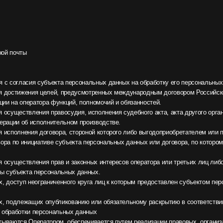
нициативе субъекта персональных данных или договора, по которому субъект персон
вления прав и законных интересов оператора или третьих лиц либо для достижения
кта персональных данных.
 неограниченного круга лиц к которым предоставлен субъектом персональных данных
жащих опубликованию или обязательному раскрытию в соответствии с федеральным 
тки персональных данных
Оператором, обеспечивается путем реализации правовых, организационных и техни
одательства в области защиты персональных данных.
ых и принимает все возможные меры, исключающие доступ к персональным данным н
их условиях не будут переданы третьим лицам, за исключением случаев, связанных 
ых данных дано согласие Оператору на передачу данных третьему лицу для исполнен
, Пользователь может актуализировать их самостоятельно, путем направления Опер
«Актуализация персональных данных».
ижением целей, для которых были собраны персональные данные, если иной срок не
на обработку персональных данных, направив Оператору уведомление посредством э
ия на обработку персональных данных».
ми, в том числе платежными системами, средствами связи и другими поставщиками у
овательским соглашением и Политикой конфиденциальности. Субъект персональных 
третьих лиц, в том числе указанных в настоящем пункте поставщиков услуг.
а передачу (кроме предоставления доступа), а также на обработку или условия обра
действуют в случаях обработки персональных данных в государственных, обществен