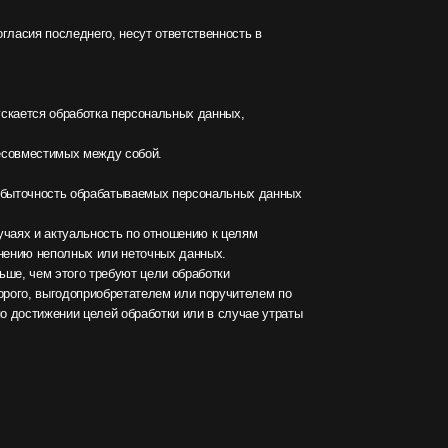
сть по отношению к целям
ли неточных данных.
буют цели обработки
бретателем или поручителем по
й обработки или в случае утраты
 законом, для осуществления
ого лица, подлежащих исполнению
торому является субъект