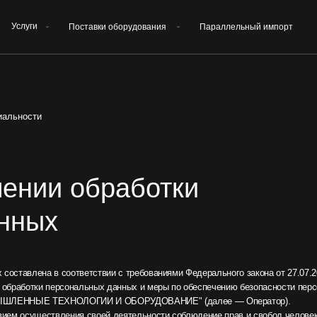
Поставки оборудования
Параллельный импорт
Контакты
и
ии обработки
ых
на в соответствии с требованиями Федерального закона от 27.07.2006. № 152-ФЗ «
отки персональных данных и меры по обеспечению безопасности персональных дан
ТЕХНОЛОГИИ И ОБОРУДОВАНИЕ" (далее — Оператор).
ществления своей деятельности соблюдение прав и свобод человека и гражданина пр
ной жизни, личную и семейную тайну.
ерсональных данных (далее — Политика) применяется ко всей информации, которую 