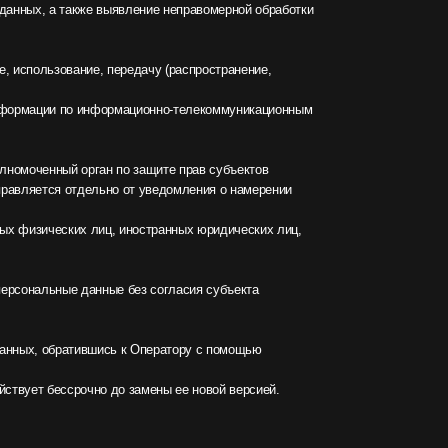
до замены ее новой версией.
Контактная информация
+7 (499) 961-21-08
orders@promkor.ru
ООО "ПРОМКО"