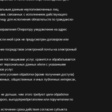
ого требуют цели обработки
бретателем или поручителем по
действия согласия субъекта
ыявление неправомерной обработки
 передачу (распространение,
формационно-телекоммуникационным
н по защите прав субъектов
но от уведомления о намерении
ц, иностранных юридических лиц,
ые без согласия субъекта
сь к Оператору с помощью