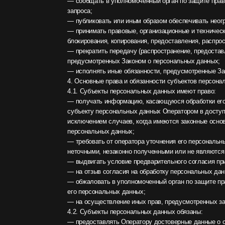
4. Основные права и обязанности субъектов персональных да
4.1. Субъекты персональных данных имеют право:
— получать информацию, касающуюся обработки его персона
субъекту персональных данных Оператором в доступной форм
исключением случаев, когда имеются законные основания для
персональных данных;
— требовать от оператора уточнения его персональных данны
неточными, незаконно полученными или не являются необходи
— выдвигать условие предварительного согласия при обработк
— на отзыв согласия на обработку персональных данных, а та
— обжаловать в уполномоченный орган по защите прав субъек
его персональных данных;
— на осуществление иных прав, предусмотренных законодат
4.2. Субъекты персональных данных обязаны:
— предоставлять Оператору достоверные данные о себе;
— сообщать Оператору об уточнении (обновлении, изменении)
4.3. Лица, передавшие Оператору недостоверные сведения о с
соответствии с законодательством РФ.
5. Принципы обработки персональных данных
5.1. Обработка персональных данных осуществляется на зако
5.2. Обработка персональных данных ограничивается достиже
несовместимая с целями сбора персональных данных.
5.3. Не допускается объединение баз данных, содержащих пе
5.4. Обработке подлежат только персональные данные, которы
5.5. Содержание и объем обрабатываемых персональных данн
по отношению к заявленным целям их обработки.