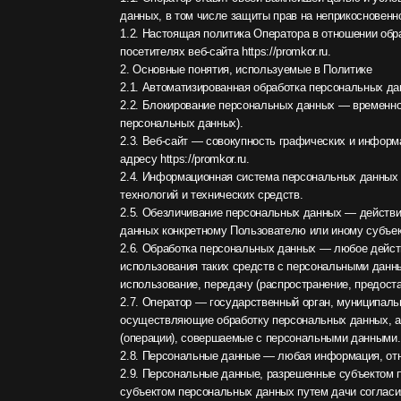
посетителях веб-сайта https://promkor.ru.
2. Основные понятия, используемые в Политике
2.1. Автоматизированная обработка персональных данных — 
2.2. Блокирование персональных данных — временное прекра
персональных данных).
2.3. Веб-сайт — совокупность графических и информационных
адресу https://promkor.ru.
2.4. Информационная система персональных данных — совок
технологий и технических средств.
2.5. Обезличивание персональных данных — действия, в рез
данных конкретному Пользователю или иному субъекту персо
2.6. Обработка персональных данных — любое действие (опер
использования таких средств с персональными данными, включ
использование, передачу (распространение, предоставление, 
2.7. Оператор — государственный орган, муниципальный орга
осуществляющие обработку персональных данных, а также оп
(операции), совершаемые с персональными данными.
2.8. Персональные данные — любая информация, относящаяся 
2.9. Персональные данные, разрешенные субъектом персональ
субъектом персональных данных путем дачи согласия на обр
предусмотренном Законом о персональных данных (далее — п
2.10. Пользователь — любой посетитель веб-сайта https://promk
2.11. Предоставление персональных данных — действия, нап
2.12. Распространение персональных данных — любые действ
или на ознакомление с персональными данными неограниченно