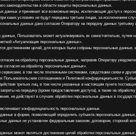
вает конфиденциальность персональных данных.
 форме, позволяющей определить субъекта персональных данных, не дольше, чем эт
ых не установлен федеральным законом, договором, стороной которого, выгодоприо
ожет являться достижение целей обработки персональных данных, истечение срока 
х данных или требование о прекращении обработки персональных данных, а также в
ными персональными данными
копление, хранение, уточнение (обновление, изменение), извлечение, использование,
ение и уничтожение персональных данных.
персональных данных с получением и/или передачей полученной информации по ин
ансграничной передаче персональных данных обязан уведомить уполномоченный орга
граничную передачу персональных данных (такое уведомление направляется отдель
н получить от органов власти иностранного государства, иностранных физических ли
 данных, соответствующие сведения.
нным, обязаны не раскрывать третьим лицам и не распространять персональные данн
ным законом.
нтересующим вопросам, касающимся обработки его персональных данных, обративши