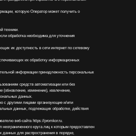
обходима для уточнения
ть в сети интернет по сетевому
обработку информационных
ации принадлежность персональных
 автоматизации или без
менение), извлечение,
ми организующие и/или
одлежащих обработке, действия
ps://promkor.ru.
круга лиц к которым предоставлен
ространения в порядке,
у кругу лиц.
ередача персональных данных)
ой информации, размещение в