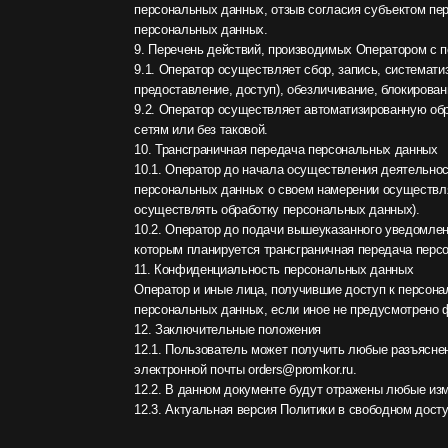
12.2. В данном документе будут отражены любые изменения п
12.3. Актуальная версия Политики в свободном доступе располо
Навигац
125367, г. Москва, вн. тер. г.
О компа
муниципальный округ Коммунарка, п.
Услуги
Коммунарка, ул. Потаповская роща,
д.18, к. 2, помещ. 1/П
Поставк
Паралле
Нужна консультация
Контакт