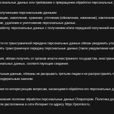
олитики обработки персональных данных Оператором. Политика действует бессрочно 
жена в сети Интернет по адресу https://promkor.ru.
ия по страницам:
Правовая информация
нии
ООО "ПРОМКО"
ОГРН: 1157746311051
и оборудования
ИНН: 7733229154
льный импорт
КПП: 775101001
ы
Политика конфиденциальности