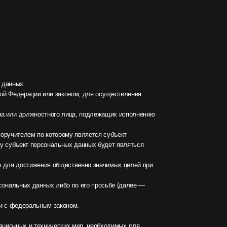
альных данных будет являться
 общественно значимых целей при
 либо по его просьбе (далее —
законом.
ческих мер, необходимых для
еуполномоченных лиц.
с исполнением действующего
ия обязательств по гражданско-
атору уведомление на адрес
 предусмотрен договором или
лектронной почты на электронный
слуг, хранится и обрабатывается
данных и/или с указанными
ботки (кроме получения доступа)
ных и иных публичных интересах,