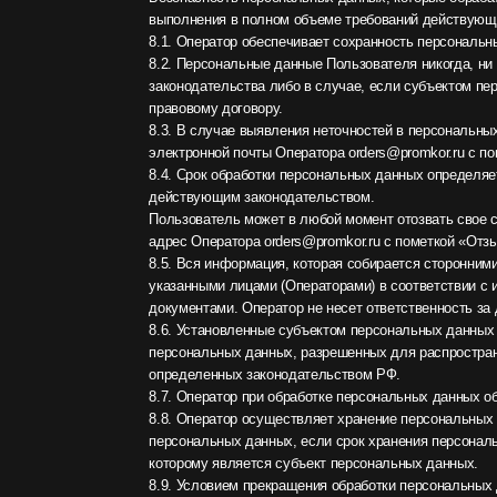
определенных законодательством РФ.
8.7. Оператор при обработке персональных данных обеспечи
8.8. Оператор осуществляет хранение персональных данных в
персональных данных, если срок хранения персональных данн
которому является субъект персональных данных.
8.9. Условием прекращения обработки персональных данных м
персональных данных, отзыв согласия субъектом персональны
персональных данных.
9. Перечень действий, производимых Оператором с получен
9.1. Оператор осуществляет сбор, запись, систематизацию, на
предоставление, доступ), обезличивание, блокирование, удал
9.2. Оператор осуществляет автоматизированную обработку 
сетям или без таковой.
10. Трансграничная передача персональных данных
10.1. Оператор до начала осуществления деятельности по тр
персональных данных о своем намерении осуществлять транс
осуществлять обработку персональных данных).
10.2. Оператор до подачи вышеуказанного уведомления, обяза
которым планируется трансграничная передача персональных
11. Конфиденциальность персональных данных
Оператор и иные лица, получившие доступ к персональным да
персональных данных, если иное не предусмотрено федераль
12. Заключительные положения
12.1. Пользователь может получить любые разъяснения по и
электронной почты orders@promkor.ru.