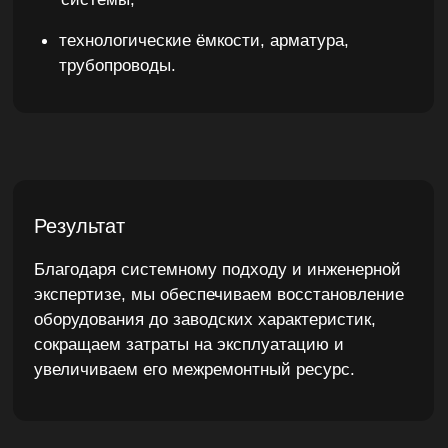
Навигация по страницам:
О компании
Параллельный импорт
Услуги
Поставки оборудования
Контакты
Правовая информация
ООО "ПРОМКО"
ИНН: 7733229154
ОГРН: 1157746311051
КПП: 775101001
Контактная информация
+7 (499) 961-21-08
orders@promkor.ru
Политика конфиденциальности
ООО "ПРОМКО"