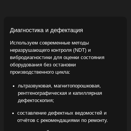
Капитальный и восстановительный
ремонт
Выполняем комплексные ремонтные работы с
полной разборкой, восстановлением и
испытанием оборудования:
разборка, очистка и дефектация деталей;
сборка, стендовые испытания, контроль
герметичности, производительности и
вибрации;
восстановление или изготовление
изношенных компонентов (валы,
шестерни, крыльчатки, корпуса,
теплообменные трубки и т.д.);
наплавка, мехобработка, термообработка,
шлифовка, динамическая балансировка;
нанесение защитных и антикоррозионных
покрытий.