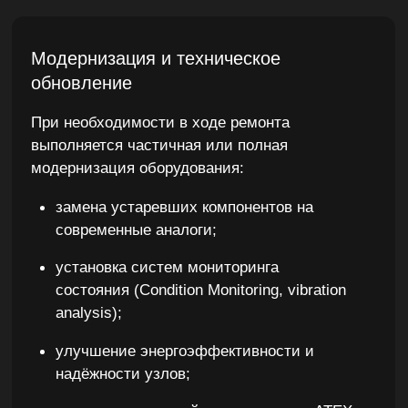
насосные и компрессорные агрегаты (API, DIN,
ГОСТ);
теплообменники и конденсаторы;
редукторы, вентиляторы,
электродвигатели;
гидравлические и пневматические
системы;
технологические ёмкости, арматура,
трубопроводы.
Результат
Благодаря системному подходу и инженерной
экспертизе, мы обеспечиваем восстановление
оборудования до заводских характеристик,
сокращаем затраты на эксплуатацию и
увеличиваем его межремонтный ресурс.