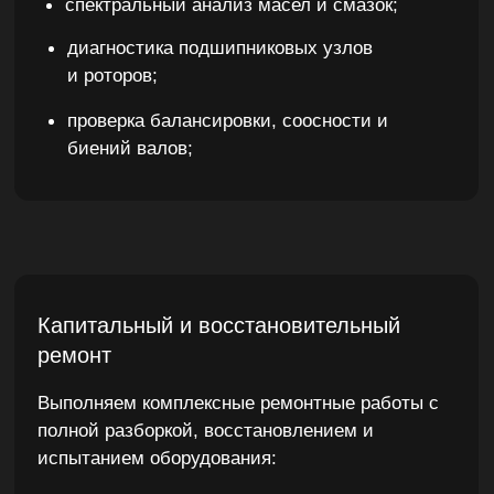
Модернизация и техническое
обновление
При необходимости в ходе ремонта
выполняется частичная или полная
модернизация оборудования:
замена устаревших компонентов на
современные аналоги;
установка систем мониторинга
состояния (Condition Monitoring, vibration
analysis);
улучшение энергоэффективности и
надёжности узлов;
внедрение решений под стандарты ATEX,
API, PED, ISO.