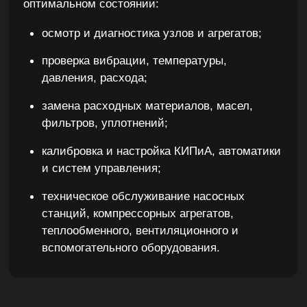
Используем современные методы
неразрушающего контроля (NDT) и
вибродиагностики для оценки состояния
оборудования без остановки
производственного цикла:
льтразвуковая, магнитопорошковая,
рентгенографическая и капиллярная
дефектоскопия;
составление дефектных ведомостей и
отчётов с рекомендациями по ремонту.
спектральный анализ масел и смазок;
диагностика подшипниковых узлов
и роторов;
проверка балансировки, соосности и
биений валов;