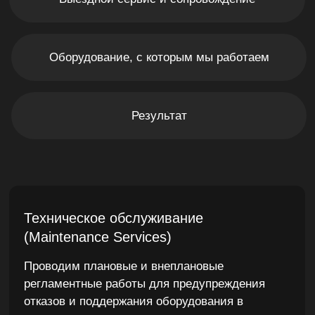
отказов и поддержания оборудования в
оптимальном состоянии:
осмотр и диагностика узлов и агрегатов;
проверка вибрации, температуры,
давления, расхода;
замена расходных материалов, масел,
фильтров, уплотнений;
калибровка и настройка КИПиА, автоматики
и систем управления;
техническое обслуживание насосных
станций, компрессорных агрегатов,
теплообменного, вентиляционного и
вспомогательного оборудования.
Диагностика и дефектация